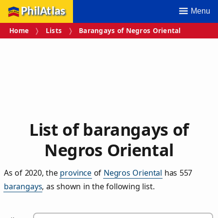
PhilAtlas
Menu
Home
Lists
Barangays of Negros Oriental
List of barangays of
Negros Oriental
As of 2020, the
province
of
Negros Oriental
has 557
barangays
, as shown in the following list.