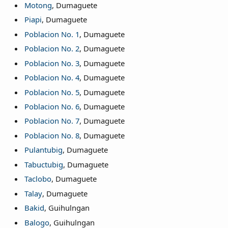
Motong
, Dumaguete
Piapi
, Dumaguete
Poblacion No. 1
, Dumaguete
Poblacion No. 2
, Dumaguete
Poblacion No. 3
, Dumaguete
Poblacion No. 4
, Dumaguete
Poblacion No. 5
, Dumaguete
Poblacion No. 6
, Dumaguete
Poblacion No. 7
, Dumaguete
Poblacion No. 8
, Dumaguete
Pulantubig
, Dumaguete
Tabuctubig
, Dumaguete
Taclobo
, Dumaguete
Talay
, Dumaguete
Bakid
, Guihulngan
Balogo
, Guihulngan