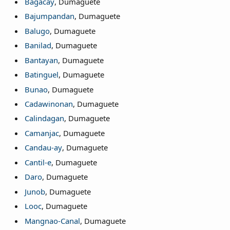
Bagacay
, Dumaguete
Bajumpandan
, Dumaguete
Balugo
, Dumaguete
Banilad
, Dumaguete
Bantayan
, Dumaguete
Batinguel
, Dumaguete
Bunao
, Dumaguete
Cadawinonan
, Dumaguete
Calindagan
, Dumaguete
Camanjac
, Dumaguete
Candau-ay
, Dumaguete
Cantil-e
, Dumaguete
Daro
, Dumaguete
Junob
, Dumaguete
Looc
, Dumaguete
Mangnao-Canal
, Dumaguete