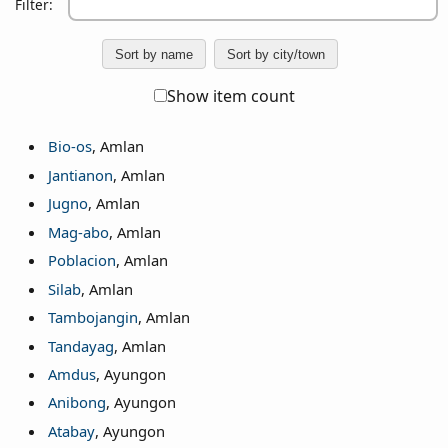
Filter:
Sort by name
Sort by city/town
Show item count
Bio-os
, Amlan
Jantianon
, Amlan
Jugno
, Amlan
Mag-abo
, Amlan
Poblacion
, Amlan
Silab
, Amlan
Tambojangin
, Amlan
Tandayag
, Amlan
Amdus
, Ayungon
Anibong
, Ayungon
Atabay
, Ayungon