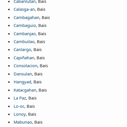
Cabanlutan
, Bais
Calasga-an
, Bais
Cambagahan
, Bais
Cambaguio
, Bais
Cambanjao
, Bais
Cambuilao
, Bais
Canlargo
, Bais
Capiñahan
, Bais
Consolacion
, Bais
Dansulan
, Bais
Hangyad
, Bais
Katacgahan
, Bais
La Paz
, Bais
Lo-oc
, Bais
Lonoy
, Bais
Mabunao
, Bais