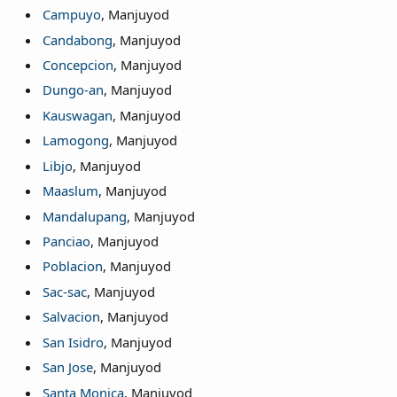
Campuyo
, Manjuyod
Candabong
, Manjuyod
Concepcion
, Manjuyod
Dungo-an
, Manjuyod
Kauswagan
, Manjuyod
Lamogong
, Manjuyod
Libjo
, Manjuyod
Maaslum
, Manjuyod
Mandalupang
, Manjuyod
Panciao
, Manjuyod
Poblacion
, Manjuyod
Sac-sac
, Manjuyod
Salvacion
, Manjuyod
San Isidro
, Manjuyod
San Jose
, Manjuyod
Santa Monica
, Manjuyod