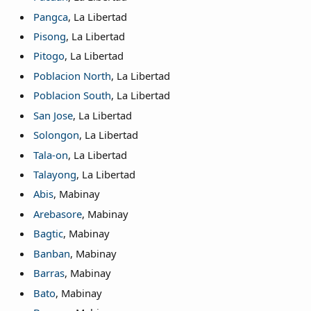
Pangca
, La Libertad
Pisong
, La Libertad
Pitogo
, La Libertad
Poblacion North
, La Libertad
Poblacion South
, La Libertad
San Jose
, La Libertad
Solongon
, La Libertad
Tala-on
, La Libertad
Talayong
, La Libertad
Abis
, Mabinay
Arebasore
, Mabinay
Bagtic
, Mabinay
Banban
, Mabinay
Barras
, Mabinay
Bato
, Mabinay