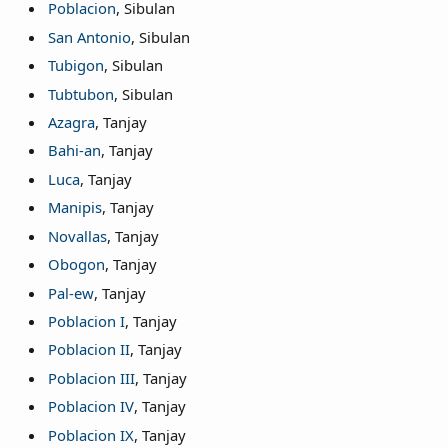
Poblacion
, Sibulan
San Antonio
, Sibulan
Tubigon
, Sibulan
Tubtubon
, Sibulan
Azagra
, Tanjay
Bahi-an
, Tanjay
Luca
, Tanjay
Manipis
, Tanjay
Novallas
, Tanjay
Obogon
, Tanjay
Pal-ew
, Tanjay
Poblacion I
, Tanjay
Poblacion II
, Tanjay
Poblacion III
, Tanjay
Poblacion IV
, Tanjay
Poblacion IX
, Tanjay