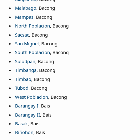
Malabago
, Bacong
Mampas
, Bacong
North Poblacion
, Bacong
Sacsac
, Bacong
San Miguel
, Bacong
South Poblacion
, Bacong
Sulodpan
, Bacong
Timbanga
, Bacong
Timbao
, Bacong
Tubod
, Bacong
West Poblacion
, Bacong
Barangay I
, Bais
Barangay II
, Bais
Basak
, Bais
Biñohon
, Bais