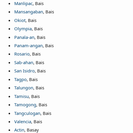
Manlipac
, Bais
Mansangaban
, Bais
Okiot
, Bais
Olympia
, Bais
Panala-an
, Bais
Panam-angan
, Bais
Rosario
, Bais
Sab-ahan
, Bais
San Isidro
, Bais
Tagpo
, Bais
Talungon
, Bais
Tamisu
, Bais
Tamogong
, Bais
Tangculogan
, Bais
Valencia
, Bais
Actin
, Basay