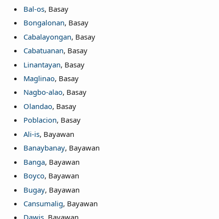
Bal-os
, Basay
Bongalonan
, Basay
Cabalayongan
, Basay
Cabatuanan
, Basay
Linantayan
, Basay
Maglinao
, Basay
Nagbo-alao
, Basay
Olandao
, Basay
Poblacion
, Basay
Ali-is
, Bayawan
Banaybanay
, Bayawan
Banga
, Bayawan
Boyco
, Bayawan
Bugay
, Bayawan
Cansumalig
, Bayawan
Dawis
, Bayawan